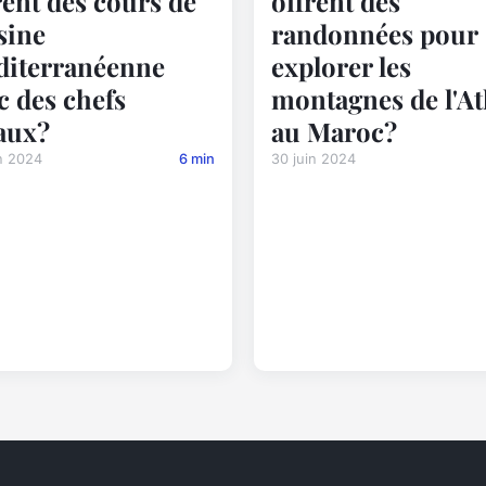
rent des cours de
offrent des
sine
randonnées pour
iterranéenne
explorer les
c des chefs
montagnes de l'At
aux?
au Maroc?
n 2024
6 min
30 juin 2024