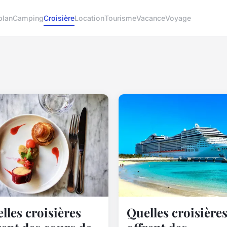
plan
Camping
Croisière
Location
Tourisme
Vacance
Voyage
lles croisières
Quelles croisière