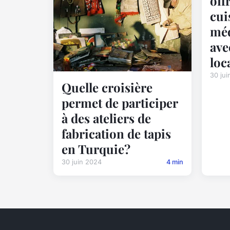
off
cui
méd
ave
loc
30 jui
Quelle croisière
permet de participer
à des ateliers de
fabrication de tapis
en Turquie?
30 juin 2024
4 min