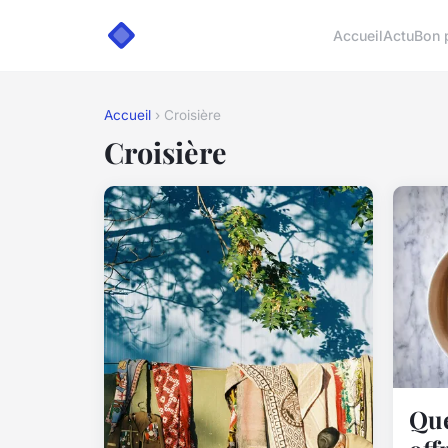
Accueil
Actu
Bon 
Accueil
› Croisière
Croisière
Que