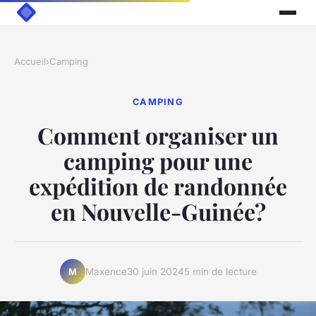
Accueil
›
Camping
CAMPING
Comment organiser un
camping pour une
expédition de randonnée
en Nouvelle-Guinée?
Maxence
30 juin 2024
5 min de lecture
M