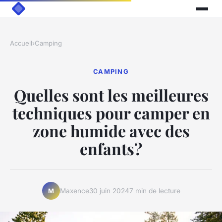
Accueil
›
Camping
CAMPING
Quelles sont les meilleures
techniques pour camper en
zone humide avec des
enfants?
Maxence
30 juin 2024
7 min de lecture
M